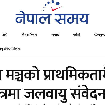
अर्थ
विचार/ब्लग
संवाद
फोटो
खेलकु
 जलवायु संवेदनशिलता
्रिय मञ्चको प्राथमिकताम
्षेत्रमा जलवायु संव