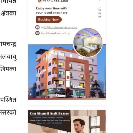
िभिन्न
षेत्रका
ामचन्द्र
जलवायु
खिमका
पस्थित
 असरको