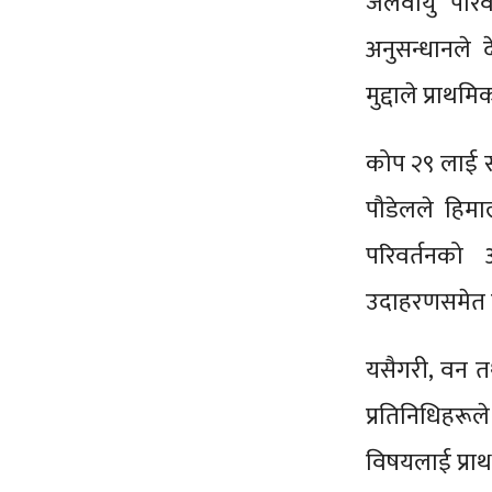
जलवायु परिव
अनुसन्धानले द
मुद्दाले प्रा
कोप २९ लाई सम्ब
पौडेलले हिम
परिवर्तनको
उदाहरणसमेत प्
यसैगरी, वन त
प्रतिनिधिहरू
विषयलाई प्रा