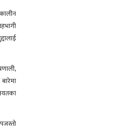
त्कालीन
 सहभागी
्दालाई
रणाली,
बारेमा
गायतका
ोपजस्तो