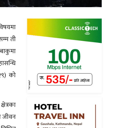
 विषयमा
सम्म ती
बाकुमा
हासन्धि
२९) को
्षेत्रका
नव जीवन