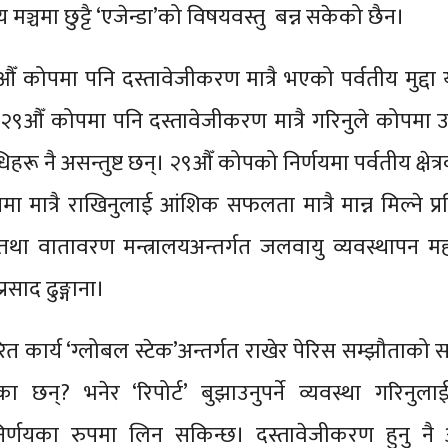
ट्रिय मञ्चमा छुट्टै ‘एजेन्डा’को विषयवस्तु बन्न सकेको छैन।
ँ कोपमा पनि दस्तावेजीकरण मात्रै भएको पर्वतीय मुद्दा 
न २९औँ कोपमा पनि दस्तावेजीकरण मात्रै गरिनुले कोपमा 
िहरू नै असन्तुष्ट छन्। २९औँ कोपको निर्णयमा पर्वतीय क्षेत्रक
ा मात्रै राखिनुलाई आंशिक सफलता मात्रै मान्न मिल्ने प्रत
न तथा वातावरण मन्त्रालयअन्तर्गत जलवायु व्यवस्थापन 
प्रसाद ढुङ्गाना।
ित कार्य ‘ग्लोबल स्टेक’अन्तर्गत राखेर पेरिस सम्झौताक
छन्? भनेर ‘रिपोर्ट’ बुझाउनुपर्ने व्यवस्था गरिनुला
िर्णयका रुपमा लिन सकिन्छ। दस्तावेजीकरण हुनु नै