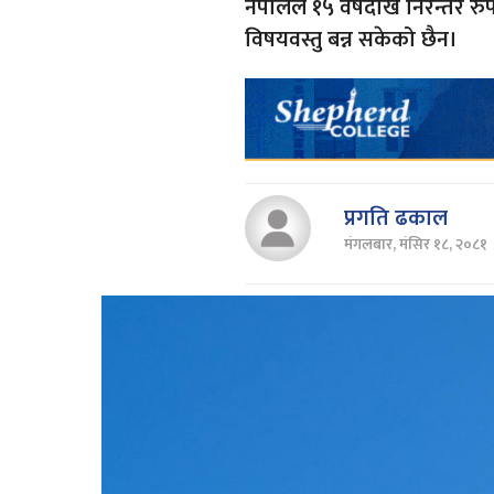
नेपालले १५ वर्षदेखि निरन्तर रुपमा
विषयवस्तु बन्न सकेको छैन।
प्रगति ढकाल
मंगलबार, मंसिर १८, २०८१