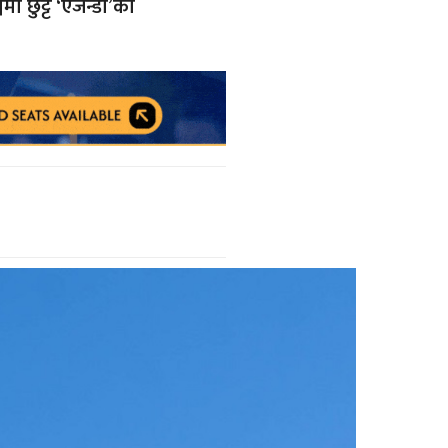
मा छुट्टै ‘एजेन्डा’को