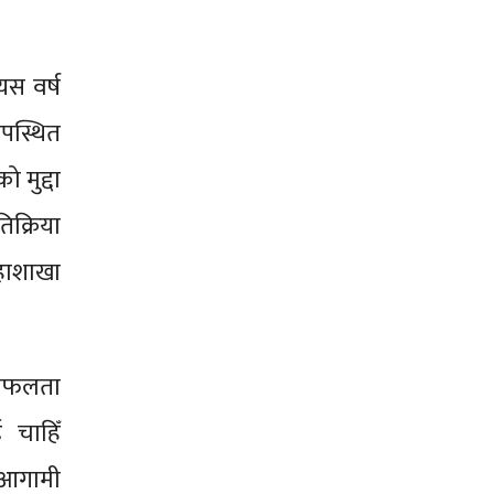
यस वर्ष
उपस्थित
ो मुद्दा
िक्रिया
महाशाखा
ो सफलता
ई चाहिँ
 आगामी