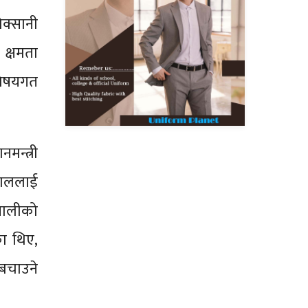
क्सानी
 क्षमता
विषयगत
मन्त्री
माललाई
ेपालीको
का थिए,
 बचाउने