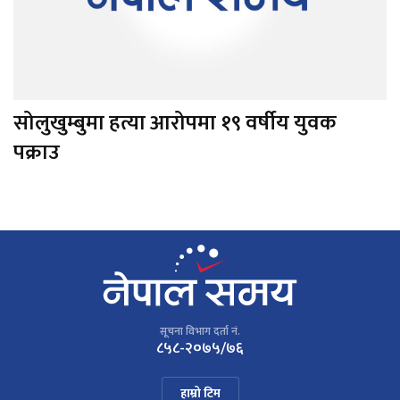
सोलुखुम्बुमा हत्या आरोपमा १९ वर्षीय युवक
पक्राउ
सूचना विभाग दर्ता नं.
८५८-२०७५/७६
हाम्रो टिम