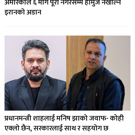
अमेरिकाले ६ माग पूरा नगरेसम्म होर्मुज नखोल्ने
इरानको अडान
प्रधानमन्त्री शाहलाई मनिष झाको जवाफ- कोही
एक्लो छैन, सरकारलाई साथ र सहयोग छ