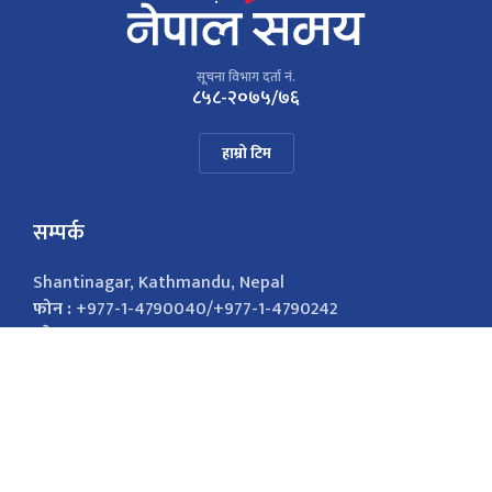
सूचना विभाग दर्ता नं.
८५८-२०७५/७६
हाम्रो टिम
सम्पर्क
Shantinagar, Kathmandu, Nepal
फोन :
+977-1-4790040/+977-1-4790242
इमेल :
nepalsamayanews@gmail.com
विज्ञापनको लागि
9851026421