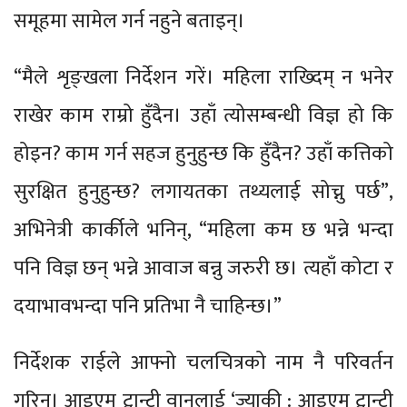
समूहमा सामेल गर्न नहुने बताइन्।
“मैले शृङ्खला निर्देशन गरें। महिला राख्दिम् न भनेर
राखेर काम राम्रो हुँदैन। उहाँ त्योसम्बन्धी विज्ञ हो कि
होइन? काम गर्न सहज हुनुहुन्छ कि हुँदैन? उहाँ कत्तिको
सुरक्षित हुनुहुन्छ? लगायतका तथ्यलाई सोच्नु पर्छ”,
अभिनेत्री कार्कीले भनिन्, “महिला कम छ भन्ने भन्दा
पनि विज्ञ छन् भन्ने आवाज बन्नु जरुरी छ। त्यहाँ कोटा र
दयाभावभन्दा पनि प्रतिभा नै चाहिन्छ।”
निर्देशक राईले आफ्नो चलचित्रको नाम नै परिवर्तन
गरिन्। आइएम ट्वान्टी वानलाई ‘ज्याकी : आइएम ट्वान्टी