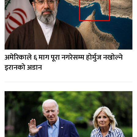
अमेरिकाले ६ माग पूरा नगरेसम्म होर्मुज नखोल्ने
इरानको अडान