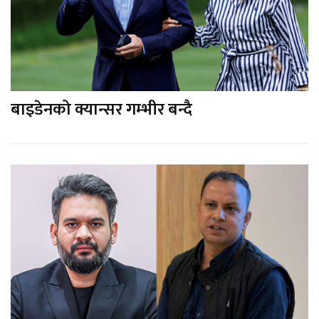
बाइडेनको क्यान्सर गम्भीर बन्दै