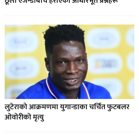
ठूला एजेन्डाबीच हराएका आधारभूत प्रश्नहरू
लुटेराको आक्रमणमा युगान्डाका चर्चित फुटबलर
ओवोरीको मृत्यु