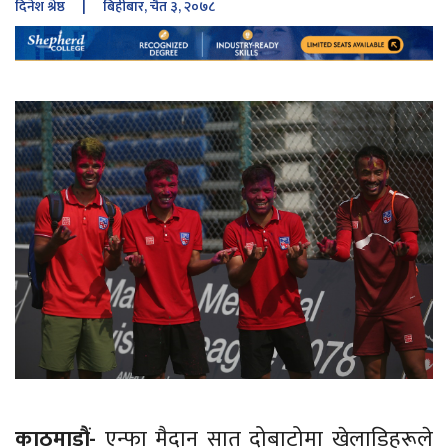
दिनेश श्रेष्ठ
| बिहीबार, चैत ३, २०७८
काठमाडौं-
एन्फा मैदान सात दोबाटोमा खेलाडिहरूले