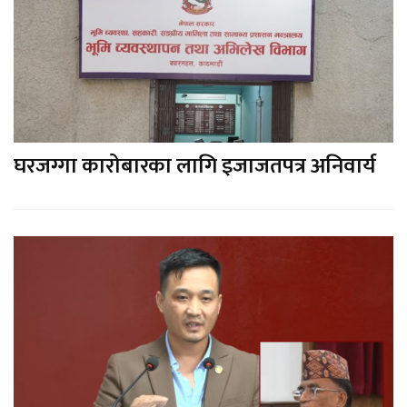
घरजग्गा कारोबारका लागि इजाजतपत्र अनिवार्य