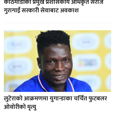
काठमाडौंका प्रमुख प्रशासकीय अधिकृत सरोज
गुरागाईं सरकारी सेवाबाट अवकाश
लुटेराको आक्रमणमा युगान्डाका चर्चित फुटबलर
ओवोरीको मृत्यु