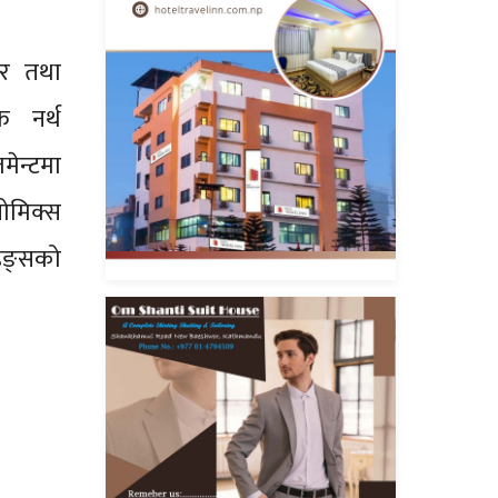
्तर तथा
फ नर्थ
मेन्टमा
नोमिक्स
डिङ्सको