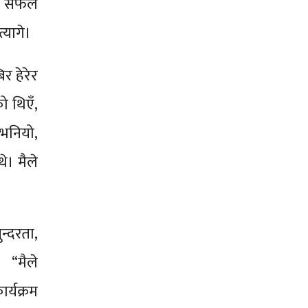
्न सफल
यागे।
र हेरेर
ो थिएँ,
न भनियो,
े। मैले
्दरता,
। “मैले
र्यक्रम