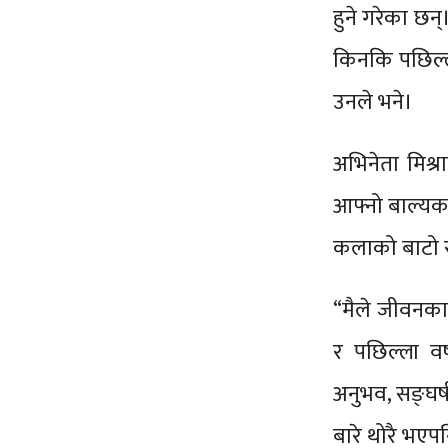
हुने गरेका छन
किनकि पछिल्ल
उनले भने।
अभिनेता मिश्र
आफ्नो बाल्यका
कलाको बाटो र
“मैले जीवनका 
र पछिल्ला वर
अनुभव, सङ्घर
बारे थोरै भएप