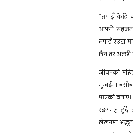
“तपाइँ केहि ब
आफ्नो सहजता त
तपाइँ एउटा मात्
छैन तर अल्छी बन
जीवनको पहिलो
मुम्बईमा बसोब
पाएको बताए। ग
रङगमञ्च हुँद
लेखनमा अद्भुत