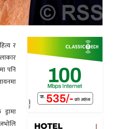
हित्य र
कलाकार
यमा पनि
गायनमा
ड्रामा
आजभोलि