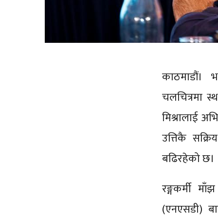
काठमाडौं। भार
चलचित्रमा स्
मिश्रालाई अभिन
उत्तिकै सक्
बढिरहेको छ।
रङ्गकर्मी मा
(एनएसडी) बा