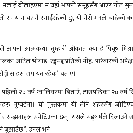
्। मलाई बोलाइएमा म यहाँ आफ्नो समूहसँग आएर गीत सुना
ो समय म यसमै रमाईरहेको छु, यो मेरो मनले चाहेको का
ाले आफ्नो आत्मकथा ‘तुम्हारी औकात क्या है पियूष मिश्रा
लका जटिल भोगाइ, रङ्गमञ्चप्रतिको मोह, परिवारको अपेक्षा
ोज्ने साहस लगायत रहेको बताए।
पहिलो २० वर्ष ग्वालियरमा बिताएँ, त्यसपछिका २० वर्ष द
्षहरू मुम्बईमा। यो पुस्तकमा यी तीनै शहरसँग जोडिएक
्ष र सम्झनाहरू समेटिएका छन्। यसले सङ्घर्षले दिलाउन
नि बुझाउँछ”, उनले भने।