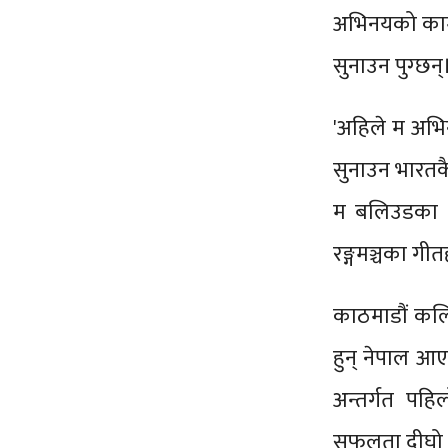
अभिनयको कामल
सुनाउन पुग्छन्
'अहिले म अभ
सुनाउन भारतकै
म बलिउडका गी
रङ्गमञ्चका गीतह
काठमाडौं कल
हुन् नेपाल आए
अन्तर्गत पहिल
सफलता दीघो ह