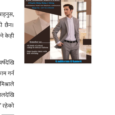
ाड्नुस,
ही छैन।
्ने केही
र्षदेखि
ाम गर्न
िश्राले
ालदेखि
’ रहेको