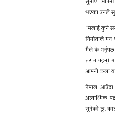
सुनाए। आफ्नो
भएका उनले सु
“मलाई कुनै सम
निर्माताले मन
मैले के गर्नुप
तर म गइन्। म 
आफ्नो कला यात्
नेपाल आउँदा 
अत्याध्मिक पक
सुनेको छु, काठ