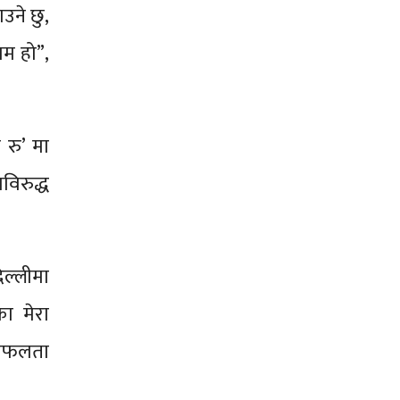
उने छु,
म हो”,
 रु’ मा
विरुद्ध
िल्लीमा
ा मेरा
े सफलता