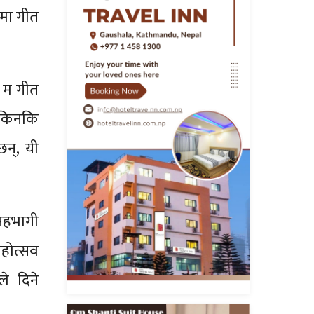
मा गीत
 म गीत
, किनकि
न्, यी
सहभागी
महोत्सव
ले दिने