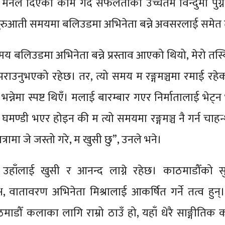
 मनले दिएको काम गर्दै सफलताको उच्चतम विन्दुमा पुग
रुआती समयमा बलिउडमा अभिनेता बन्ने अवसरलाई समेत त्
य बलिउडमा अभिनेता बन्ने प्रस्ताव आएको थियो, मेरो तस्बि
 पराउनुभएको रहेछ। तर, त्यो समय म रङ्गमञ्चमा रमाई रहेक
छ भन्नेमा स्पष्ट थिएँ। मलाई बारम्बार गएर निर्मातालाई भेट्
घमण्डी भएर होइन की म त्यो समयमा रङ्गमञ्च नै गर्न चाहन्थ
रामा जे जस्तो गरे, म खुसी छु”, उनले भने।
उहाँलाई खुसी र आनन्द लाग्ने रहेछ। काठमाडौँको सुन
्ष, वातावरण अभिनेता मिश्रालाई आकर्षित गर्ने तत्व हुन्
माडौँ कलाका लागि राम्रो ठाउँ हो, यहाँ धेरै साङ्गीतिक का