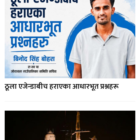
गुरागाईं सरकारी सेवाबाट अवकाश
ठूला एजेन्डाबीच हराएका आधारभूत प्रश्नहरू