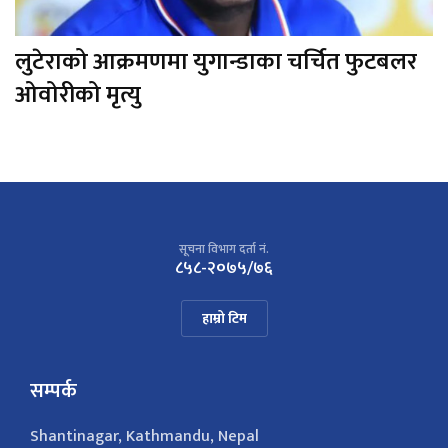
लुटेराको आक्रमणमा युगान्डाका चर्चित फुटबलर
ओवोरीको मृत्यु
सूचना विभाग दर्ता नं.