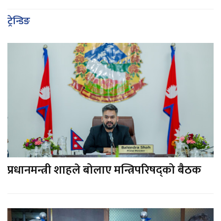
नेप्से ४.७९ अंकले बढ्यो, ४ अर्ब
४० करोडको कारोबार
ट्रेन्डिङ