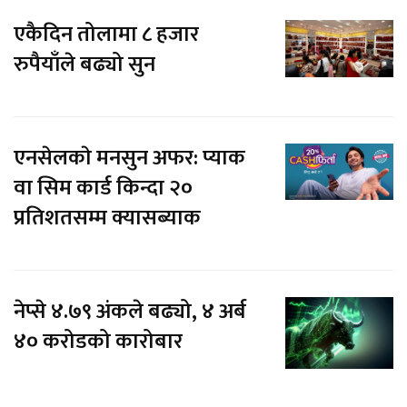
यातायात कार्यालयद्वारा ५७
करोड १५ लाख राजस्व संकलन
एकैदिन तोलामा ८ हजार
रुपैयाँले बढ्यो सुन
एनसेलकाे मनसुन अफर: प्याक
वा सिम कार्ड किन्दा २०
प्रतिशतसम्म क्यासब्याक