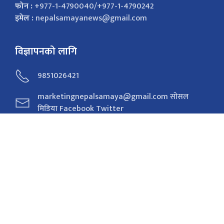
८५८-२०७५/७६
हाम्रो टिम
सम्पर्क
Shantinagar, Kathmandu, Nepal
फोन :
+977-1-4790040/+977-1-4790242
इमेल :
nepalsamayanews@gmail.com
विज्ञापनको लागि
9851026421
marketingnepalsamaya@gmail.com सोसल
मिडिया Facebook Twitter