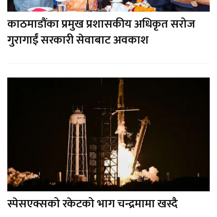
काठमाडौंका प्रमुख प्रशासकीय अधिकृत सरोज
गुरागाईं सरकारी सेवाबाट अवकाश
स्पेसएक्सको रकेटको भाग चन्द्रमामा खस्दै