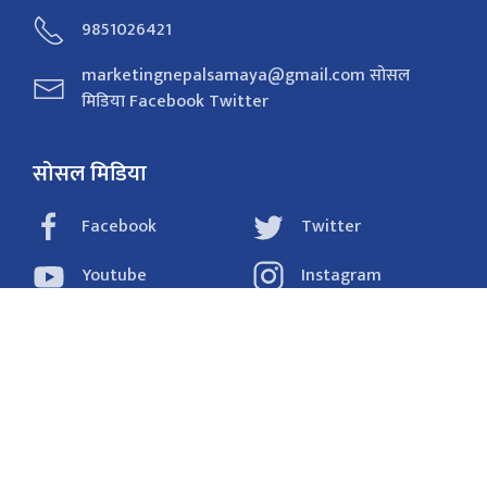
9851026421
marketingnepalsamaya@gmail.com सोसल
मिडिया Facebook Twitter
सोसल मिडिया
Facebook
Twitter
Youtube
Instagram
Tiktok
राजनीति
समाचार
अर्थ
विचार/ब्लग
संवाद
फोटो
खेलकुद
शिक्षा/स्वास्थ्य
प्रविधि
प्रदेश