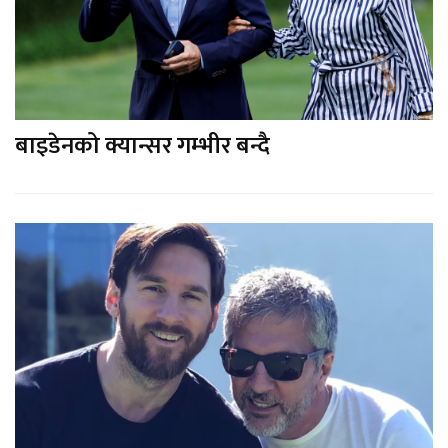
बाइडेनको क्यान्सर गम्भीर बन्दै