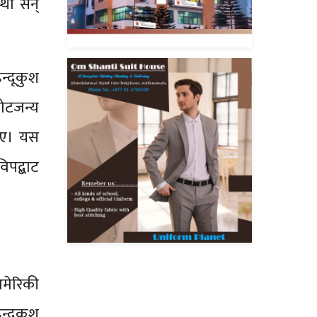
्था सन्
न्दूकुश
फोटजन्य
िए। यस
िपद्बाट
अमेरिकी
्दूकुश