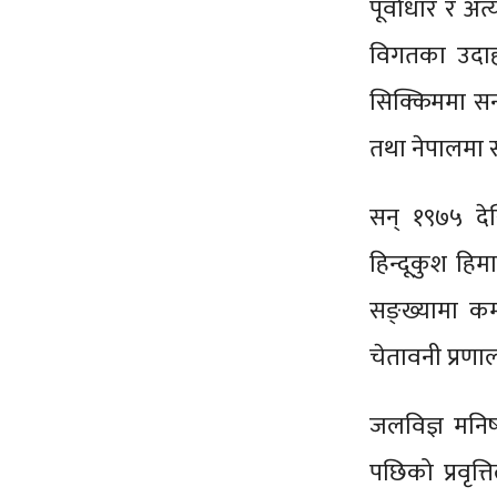
पूर्वाधार र अ
विगतका उदाह
सिक्किममा सन
तथा नेपालमा 
सन् १९७५ दे
हिन्दूकुश हिम
सङ्ख्यामा कम
चेतावनी प्रणा
जलविज्ञ मनिष
पछिको प्रवृत्