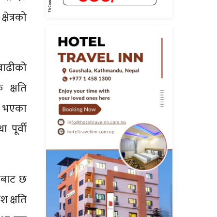
ेत्रको
 बाढीको
 क्षति
मा भएका
 पूर्वी
नाबाट छ
श क्षति