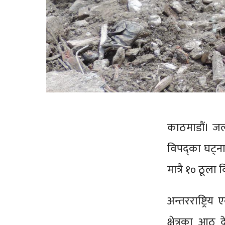
काठमाडौं। जलव
विपद्का घट्ना
मात्रै १० ठूल
अन्तरराष्ट्रि
क्षेत्रका आठ