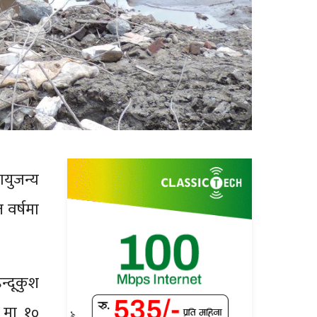
ायुजन्य
 वर्षमा
न्दूकुश
५ मा १०