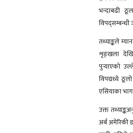
भन्दाबढी ठू
विपद्सम्बन्ध
तथ्याङ्कले म्
शृङ्खला देख
पुर्‍याएको उल
विपद्मध्ये ठू
एसियाका भाग स
उक्त तथ्याङ्क
अर्ब अमेरिकी 