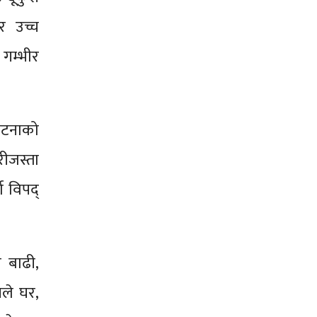
र उच्च
गम्भीर
 घटनाको
रीजस्ता
ो विपद्
ा बाढी,
ले घर,