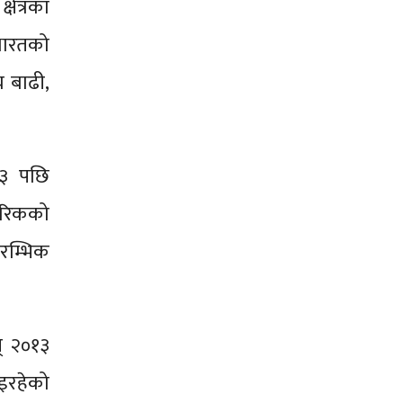
षेत्रका
भारतको
 बाढी,
१३ पछि
ागरिकको
रम्भिक
न् २०१३
भइरहेको