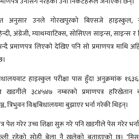
्रमाणपत्र उनीसँग नरहेकाे उनी निकटहरूले जनाएका छन्।
जात अनुसार उनले गोरखपुरको बिएसजे हाइस्कुल, 
न्दी, अंग्रेजी, म्याथम्याटिक्स, सोसिएल साइन्स, साइन्स 
दै प्रमाणपत्र लिएकाे देखिए पनि साे प्रमाणपत्र माथि अहिले
छ।
धालयवाट हाइस्कुल परीक्षा पास हुँदा अनुक्रमांक १६३
पाल खडगीले ३८४५४७ नम्बरको प्रमाणपत्र हरिखेतान ब
ञ्ज, त्रिभुवन विश्वबिधालयमा बुझाएर भर्ना गरेकी थिइन्।
त्र पेश गरेर उच्च शिक्षा सुरू गरे पनि खडगीले पेस गरेर भर्
क्कली रहेको सोही बेला नै खुलेको बताइएको छ। ‘मिस