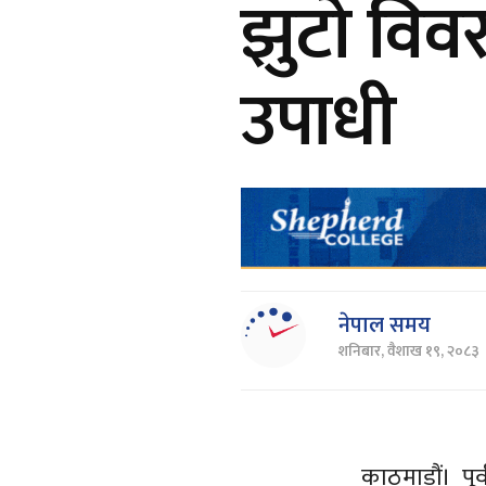
झुटो विव
उपाधी
नेपाल समय
शनिबार, वैशाख १९, २०८३
काठमाडौं। पू