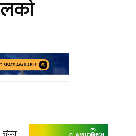
पालको
ी रहेको