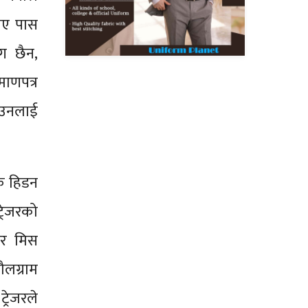
िए पास
ग छैन,
ाणपत्र
 उनलाई
क हिडन
्रेजरको
ार मिस
ौलग्राम
रेजरले