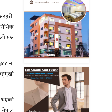
सरहरी,
र सिभिक
 प्रश्न
६३८१ मा
हुमुखी
ना भएको
 नेपाल