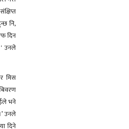
ंक्षिप्त
न्छ नि,
जवाफ दिन
।' उनले
एर मिस
ो बिवरण
ईले भने
।’ उनले
िया दिने