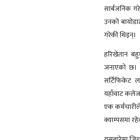
सार्बजनिक गरेक
उनको बायोडाट
गरेकी थिइन्।
हरिखेतान बहु
जनाएको छ। यस
सर्टिफिकेट ल
यहाँवाट कलेज प
एक कर्मचारीले
क्याम्पसमा रह
यसबारेमा जिज्