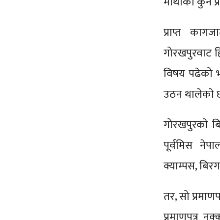
माथीको कुनै प
प्राप्त काग
गोरखपुरवाट हि
विषय पढेको भन्
उठन थालेकाे 
गोरखपुरको बि
पूर्वमिस ने
क्याम्पस, बिरग
तर, सो प्रमाणप
प्रमाणपत्र न