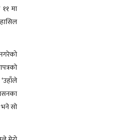
र ११ मा
 हासिल
 नगरेको
त्रकाे
उहाँले
रशासनका
भने साे
ले मेरो