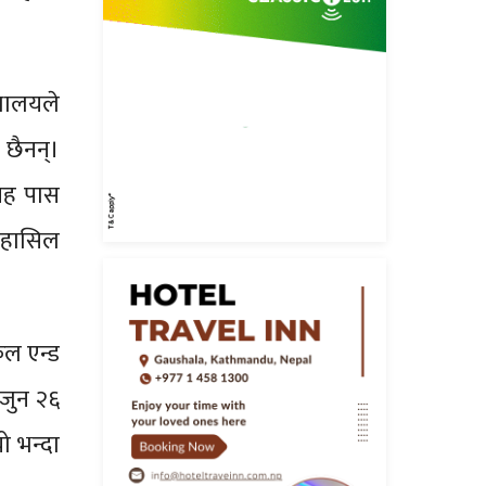
िधालयले
छैनन्।
तह पास
ी हासिल
ुल एन्ड
जुन २६
ो भन्दा