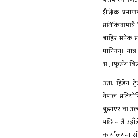
शैक्षिक प्रमाण
प्रतिकियामात्
बाहिर अनेक प्र
मानिनन्। मात्
अाफूसँग बिए 
उता, हिडेन ट
नेपाल प्रतिय
बुझाएर वा उल्
पछि मात्रै उहा
कार्यालयमा साे