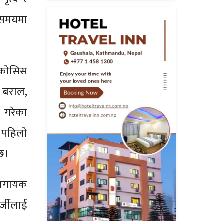
ो समयमा
े कोसिस
य बराल,
 गरेका
े पहिलो
 छ।
बालगायक
्जीलाई