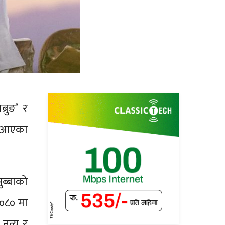
्रुङ’ र
ा आएका
ुब्बाको
२०८० मा
नृत्य र