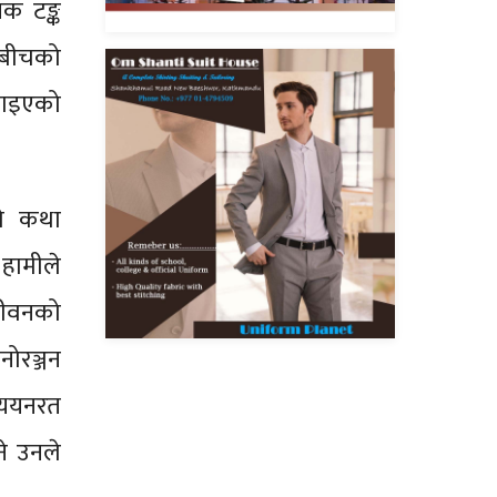
क टङ्क
धनबीचको
ेखाइएको
को कथा
हामीले
जीवनको
नोरञ्जन
ध्ययनरत
े उनले