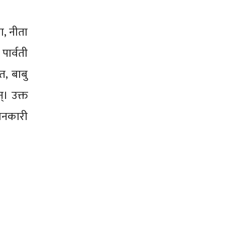
ा, नीता
पार्वती
त, बाबु
्। उक्त
ानकारी