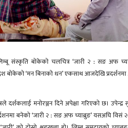
म्बू संस्कृति बोकेको चलचित्र ‘जारी २ : सङ अफ च्याब
ेश बोकेको ‘मन बिनाको धन’ एकसाथ आजदेखि प्रदर्शनम
रले दर्शकलाई मनोरञ्जन दिने अपेक्षा गरिएको छ। उपेन्द्र स
देशनमा बनेको ‘जारी २ : सङ अफ च्याब्रुङ’ यसअघि विसं 
‘जारी’ को दोस्रो शृङ्खला हो। लिम्बू समुदायको च्याब्रुङ 