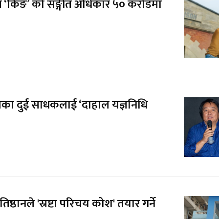
 ‘किङ’ को सङ्गीत अधिकार ५० करोडमा
्रका दुई साधकलाई ‘दाहाल यज्ञनिधि
प्रतिष्ठानले 'स्रष्टा परिचय कोश' तयार गर्ने