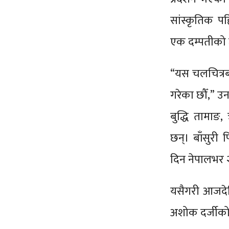
सांस्कृतिक पह
एक दम्पतीको
“यस चलचित्रब
गरेका छौँ,” उ
बुद्धि तामाङ
छन्। बाँसुरी 
दिन नेपालभर २
यसैगरी आजदेख
अशोक दर्जीको