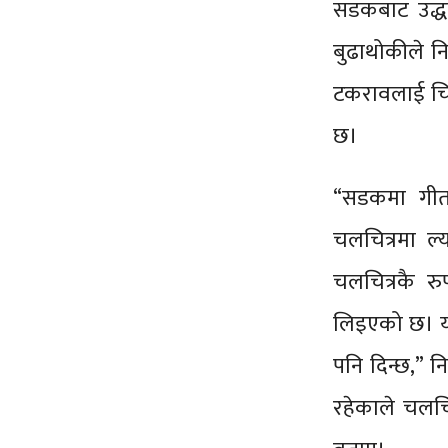
सडकबाट उद्ध
बुढाथोकीले न
टकरावलाई चित्
छ।
“सडकमा गीत 
चलचित्रमा ल्
चलचित्रकै र
लिइएको छ। यो
पनि दिन्छ,” न
रहेकाले चलचि