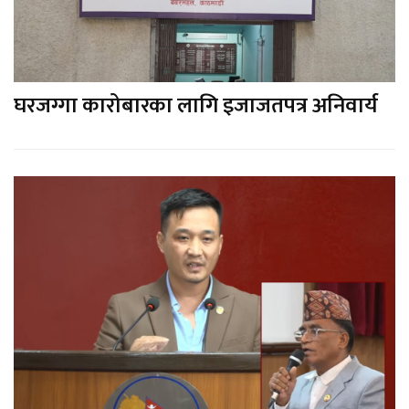
घरजग्गा कारोबारका लागि इजाजतपत्र अनिवार्य