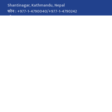
Shantinagar, Kathmandu, Nepal
फोन :
+977-1-4790040/+977-1-4790242
इमेल :
nepalsamayanews@gmail.com
विज्ञापनको लागि
9851026421
marketingnepalsamaya@gmail.com सोसल
मिडिया Facebook Twitter
सोसल मिडिया
Facebook
Twitter
Youtube
Instagram