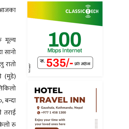
े आजका
 मूल्य
डा सानो
लु रातो
(मुडे)
रतिकिलो
, बन्दा
ी तराई
किलो रु