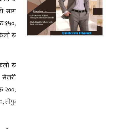
ीको साग
रु १५०,
किलो रु
किलो रु
, सेलरी
रु २००,
०, तोफु