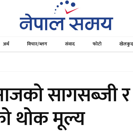
अर्थ
विचार/ब्लग
संवाद
फोटो
खेलकु
 आजको सागसब्जी र
 थोक मूल्य