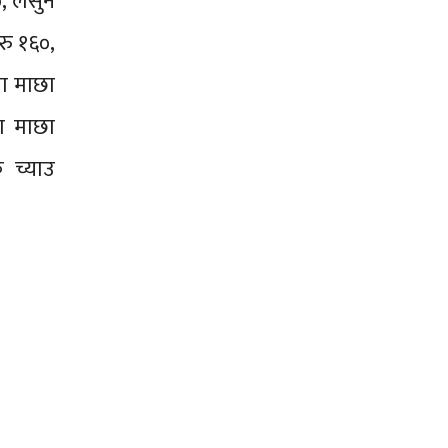
०, लसुन
रु १६०,
जा माछा
जा माछा
 च्याउ