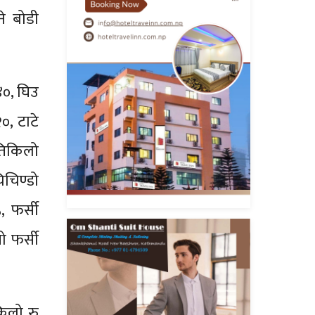
ने बोडी
४०, घिउ
०, टाटे
रतिकिलो
चिण्डो
, फर्सी
ो फर्सी
किलो रु