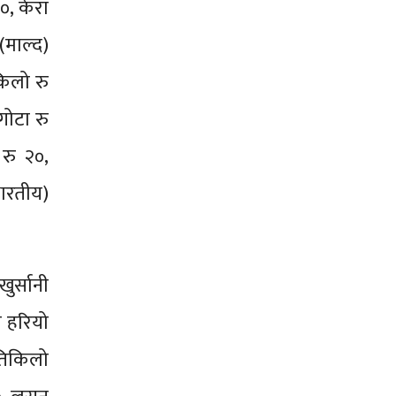
०, केरा
(माल्द)
किलो रु
गोटा रु
 रु २०,
भारतीय)
ुर्सानी
ी हरियो
रतिकिलो