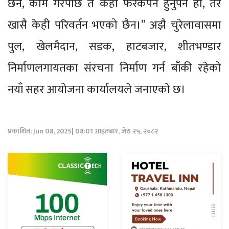
छैन, काम गरेपछि त केही फरकपन हुनुपर्ने हो, तर
खासै केही परिवर्तन भएको छैन।” अझै चुरेलावासमा
पुल, खेलमैदान, सडक, हाटबजार, शीतभण्डार
निर्माणलगायतका संरचना निर्माण गर्न बाँकी रहेको
नयाँ सहर आयोजना कार्यालयले जनाएको छ।
प्रकाशित: Jun 08, 2025| 08:01 आइतबार, जेठ २५, २०८२