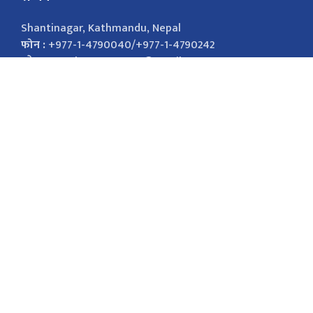
Shantinagar, Kathmandu, Nepal
फोन :
+977-1-4790040/+977-1-4790242
इमेल :
nepalsamayanews@gmail.com
विज्ञापनको लागि
9851026421
marketingnepalsamaya@gmail.com सोसल
मिडिया Facebook Twitter
सोसल मिडिया
Facebook
Twitter
Youtube
Instagram