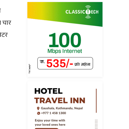
ा
ि चार
िटर