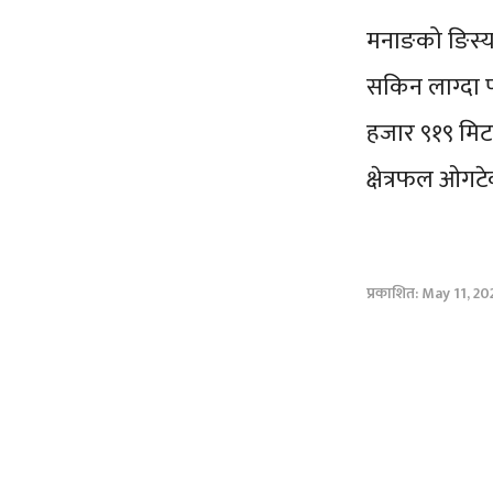
मनाङको ङिस्य
सकिन लाग्दा 
हजार ९१९ मि
क्षेत्रफल ओगट
प्रकाशित: May 11, 2