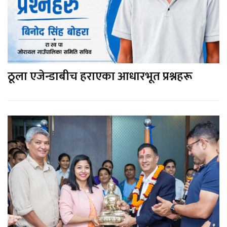
ठूला एजेन्डाबीच हराएका आधारभूत प्रश्नहरू