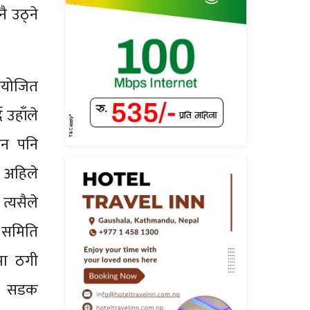
ै उठ्ने
आयोजित
 उहाँले
िन पनि
ि अहिले
त्यसैले
 समिति
मा ठगी
ेस सडक