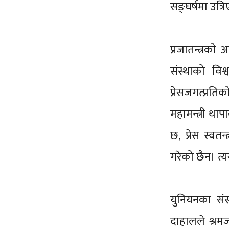
सङ्घर्षमा उत्र
प्रजातन्त्रक
संस्थाको वि
प्रेसजगत्प्रति
महामन्त्री था
छ, प्रेस स्वत
गरेको छैन। त्य
युनियनका संस
दाहालले श्रमज