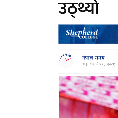
उठ्थ्यो
नेपाल समय
आइतबार, जेठ १३, २०८१