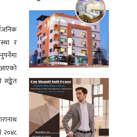
्वजनिक
स्था र
पर्नेमा
ास आएको
 सङ्केत
ारानाथ
सं २०४८