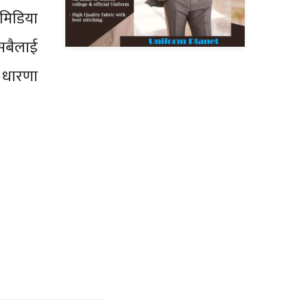
 मिडिया
 सबैलाई
े धारणा