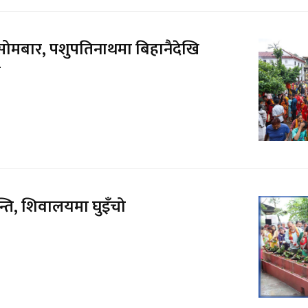
ोमबार, पशुपतिनाथमा बिहानैदेखि
ो
्ति, शिवालयमा घुइँचो