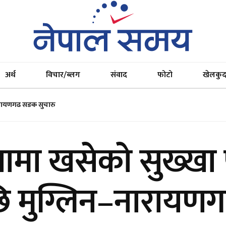
अर्थ
विचार/ब्लग
संवाद
फोटो
खेलकु
नारायणगढ सडक सुचारु
ामा खसेको सुख्खा 
छि मुग्लिन–नाराय