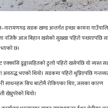
िन–नारायणगढ सडक खण्ड अन्तर्गत इच्छा कामना गाउँपा
ला नजिकै आज बिहान खसेको सुख्खा पहिरो पन्छाएपछि 
रु भएको छ।
ट एक्कासि ढुङ्गासहितको ठुलो पहिरो खसेपछि यो व्यस्त 
पमा अवरुद्ध भएको थियो। सडकमा पहिरो थुप्रिएपछि गन्तव्यत
ारी साधनहरू बिच बाटोमै रोकिएका थिए, जसका कारण
्ती खेप्नुपरेको थियो।