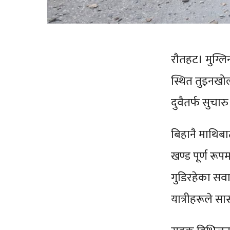
रौतहट। मुग्ल
स्थित तुइनखो
दुवैतर्फ सुचा
बिहानै माथिबा
खण्ड पूर्ण रू
गुडिरहेका सव
यात्रीहरूले सास