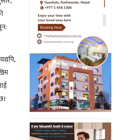
ुसार,
को
ुन:
द्यपि,
खिम
लाई
 छ।