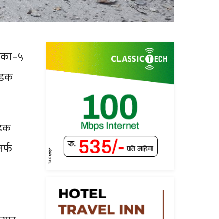
लिका–५
सडक
सडक
र्फ