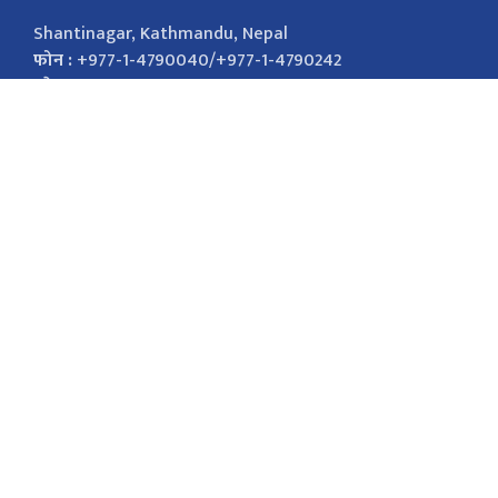
Shantinagar, Kathmandu, Nepal
फोन :
+977-1-4790040/+977-1-4790242
इमेल :
nepalsamayanews@gmail.com
विज्ञापनको लागि
9851026421
marketingnepalsamaya@gmail.com सोसल
मिडिया Facebook Twitter
सोसल मिडिया
Facebook
Twitter
Youtube
Instagram