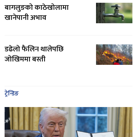
बागलुङको काठेखोलामा
खानेपानी अभाव
डढेलो फैलिन थालेपछि
जोखिममा बस्ती
ट्रेन्डिङ