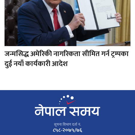
जन्मसिद्ध अमेरिकी नागरिकता सीमित गर्न ट्रम्पका
दुई नयाँ कार्यकारी आदेश
सूचना विभाग दर्ता नं.
८५८-२०७५/७६