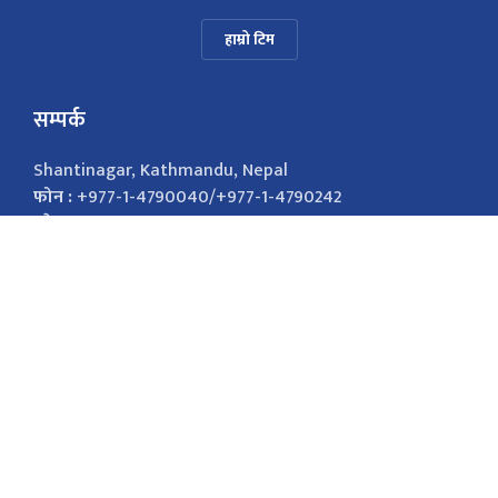
हाम्रो टिम
सम्पर्क
Shantinagar, Kathmandu, Nepal
फोन :
+977-1-4790040/+977-1-4790242
इमेल :
nepalsamayanews@gmail.com
विज्ञापनको लागि
9851026421
marketingnepalsamaya@gmail.com सोसल
मिडिया Facebook Twitter