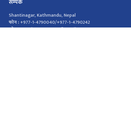
सम्पर्क
Shantinagar, Kathmandu, Nepal
फोन :
+977-1-4790040/+977-1-4790242
इमेल :
nepalsamayanews@gmail.com
विज्ञापनको लागि
9851026421
marketingnepalsamaya@gmail.com सोसल
मिडिया Facebook Twitter
सोसल मिडिया
Facebook
Twitter
Youtube
Instagram