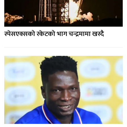
स्पेसएक्सको रकेटको भाग चन्द्रमामा खस्दै