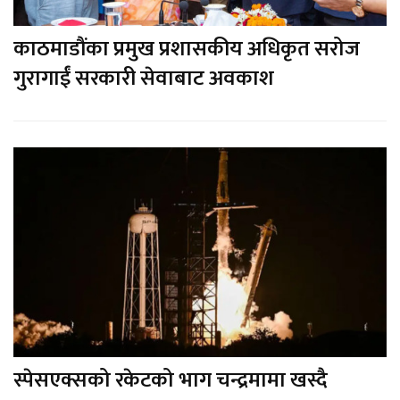
काठमाडौंका प्रमुख प्रशासकीय अधिकृत सरोज
गुरागाईं सरकारी सेवाबाट अवकाश
स्पेसएक्सको रकेटको भाग चन्द्रमामा खस्दै