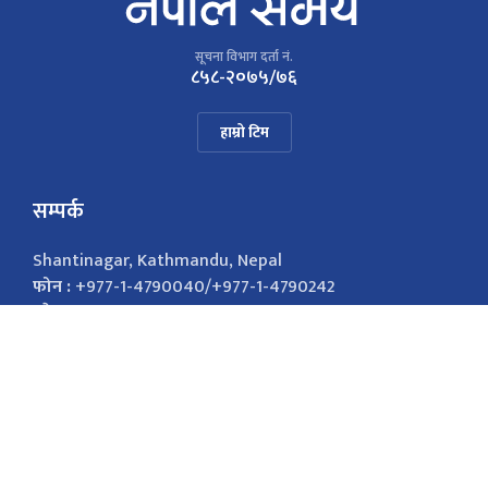
सूचना विभाग दर्ता नं.
८५८-२०७५/७६
हाम्रो टिम
सम्पर्क
Shantinagar, Kathmandu, Nepal
फोन :
+977-1-4790040/+977-1-4790242
इमेल :
nepalsamayanews@gmail.com
विज्ञापनको लागि
9851026421
marketingnepalsamaya@gmail.com सोसल