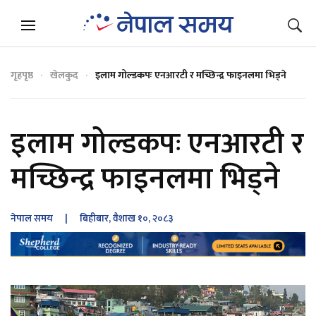
गृहपृष्ठ
खेलकुद
इलाम गोल्डकपः एनआरटी र मच्छिन्द्र फाइनलमा भिड्ने
इलाम गोल्डकपः एनआरटी र
मच्छिन्द्र फाइनलमा भिड्ने
नेपाल समय
| बिहीबार, वैशाख १०, २०८३