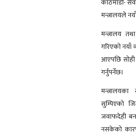
काठमाडौं- सेवा
मन्त्रालयले न
मन्त्रालय त
गरिएको नयाँ व
आएपछि सोही द
गर्नुपर्नेछ।
मन्त्रालयका
सुम्पिएको जिम
जवाफदेही बना
नसकेको कारण 