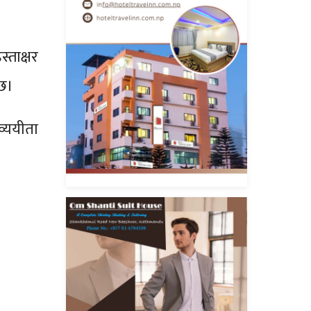
्ताक्षर
 छ।
व्ययीता