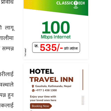
प्रविधि
ि लागू
रणालीमा
सम्पन्न
ारीलाई
वस्थाले
्न हुन
्षकलाई