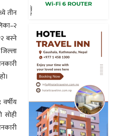
्ये तीन
ालिका–२
 बस्ने
जिल्ला
जानकारी
हो।
 वर्षीय
को सोही
ानकारी