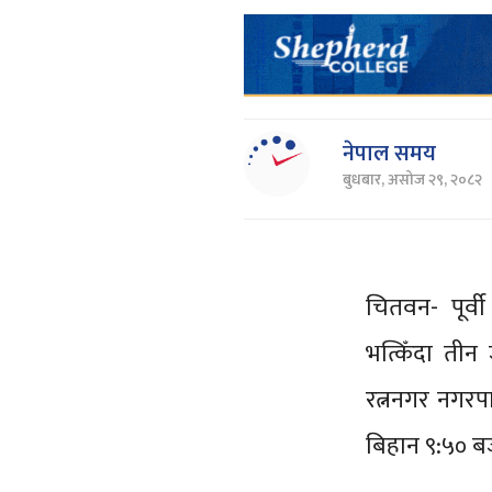
नेपाल समय
बुधबार, असोज २९, २०८२
चितवन- पूर्
भत्किँदा तीन
रत्ननगर नगरप
बिहान ९:५० ब