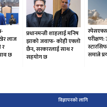
स्पेसएक्स
न-
प्रधानमन्त्री शाहलाई मनिष
परीक्षण:
ेखेर लाज
झाको जवाफ- कोही एक्लो
स्टारसिप
ी र
छैन, सरकारलाई साथ र
समात्ने प्
अभाव छ
सहयोग छ
विज्ञापनको लागि