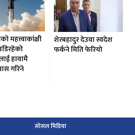
को महत्त्वाकांक्षी
शेरबहादुर देउवा स्वदेश
 उडिरहेको
फर्कने मिति फेरियो
लाई हावामै
रयास गरिने
सोसल मिडिया