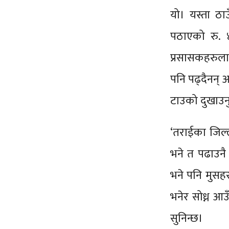
यो। यस्ता ठा
पठाएको रु. ४
प्रसासकहरुला
पनि पढ्दैनन् अ
टाउको दुखाउनु 
‘तराईका जिल्
भने त पढाउनै 
भने पनि मुसह
भनेर सोध्न आउ
सुनिन्छ।