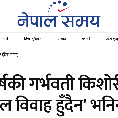
अर्थ
विचार/ब्लग
संवाद
फोटो
खेलकु
हुँदैन' भनिन्
्षकी गर्भवती किशोर
ल विवाह हुँदैन' भनि