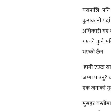
यसपालि पनि
कुराकानी गर्दा
अधिकारी गए भ
गएको कुनै पनि
भएको छैन।
‘हामी एउटा सान
जग्गा पाउनु? च
एक जनाको गु
मुसहर बस्तीम