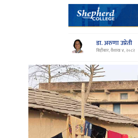
डा. अरुणा उप्रेती
बिहीबार, वैशाख ४, २०८२