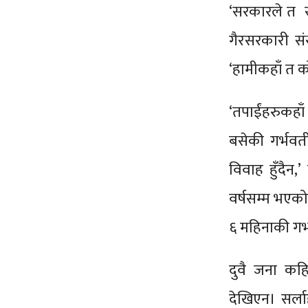
‘सरकारले त सब
गैरसरकारी सं
‘हामीकहाँ त 
‘तपाईंहरुकहा
बसेकी गर्भवत
विवाह हुँदैन,
वर्षसम्म भएको
६ महिनाकी गर्
दुवै जना कहि
देखिएन। सर्ल