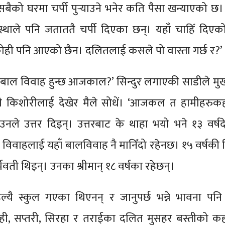
ैको घरमा चर्पी पुर्‍याउने भनेर कति पैसा खन्याएको छ। 
स्थाले पनि जताततै चर्पी दिएका छन्। यहाँ चाहिँ दिएक
कोही पनि आएको छैन। दलितलाई कसले पो वास्ता गर्छ र?’
ँ बाल विवाह हुन्छ आजकाल?’ सिन्दुर लगाएकी साडीले मु
ी किशोरीलाई देखेर मैले सोधें। ‘आजकल त हामीहरुकह
’ उनले उत्तर दिइन्। उत्तरबाट के थाहा भयो भने १३ वर्ष
 विवाहलाई यहाँ बालविवाह नै मानिँदो रहेनछ। १५ वर्षकी
भवती थिइन्। उनका श्रीमान् १८ वर्षका रहेछन्।
ल्यै स्कुल गएका थिएनन् र जानुपर्छ भन्ने भावना पन
ाही, सप्तरी, सिरहा र तराईका दलित मुसहर बस्तीको कह