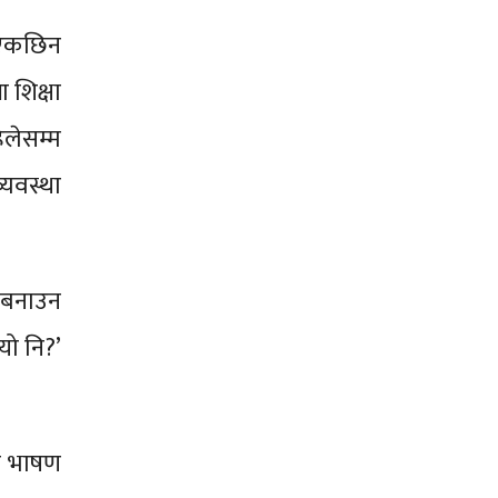
 एकछिन
ा शिक्षा
िलेसम्म
्यवस्था
ी बनाउन
ियो नि?’
लो भाषण