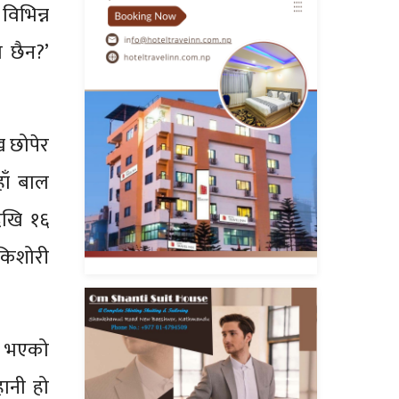
विभिन्न
ो छैन?’
ख छोपेर
ाँ बाल
देखि १६
 किशोरी
ि भएको
ानी हो