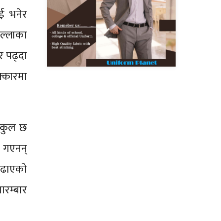
ाई भनेर
िल्लाका
 पढ्दा
क्कारमा
्कुल छ
क गएनन्
पढाएको
ारम्बार