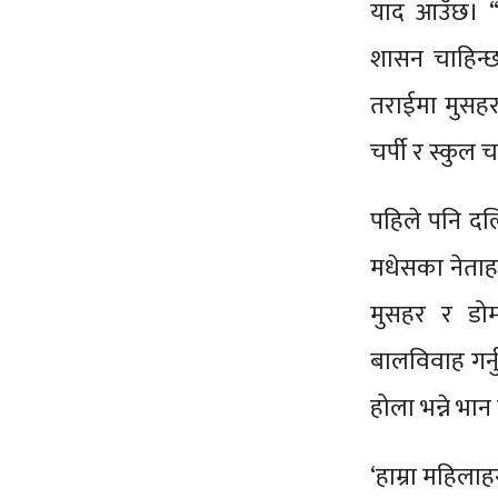
याद आउँछ। “
शासन चाहिन्छ
तराईमा मुसहर
चर्पी र स्कुल 
पहिले पनि दल
मधेसका नेताह
मुसहर र डोम
बालविवाह गर्
होला भन्ने भ
‘हाम्रा महिला