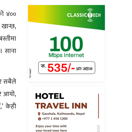
एको ४००
 खान्छ,
बस्तीमा
ए। साना
ेर सबैले
्तर आयो,
,’ केही