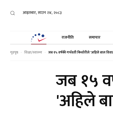
आइतबार, साउन २४, २०८३
राजनीति
समाचार
गृहपृष्ठ
शिक्षा/स्वास्थ्य
जब १५ वर्षकी गर्भवती किशोरीले 'अहिले बाल विवाह 
जब १५ वर
'अहिले बा