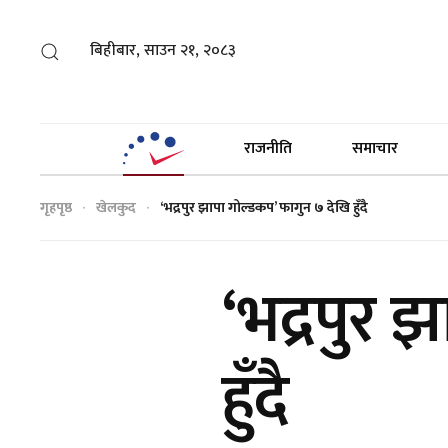
बिहीबार, साउन २१, २०८३
राजनीति
समाचार
गृहपृष्ठ
खेलकुद
‘भद्रपुर झापा गोल्डकप’ फागुन ७ देखि हुँदै
‘भद्रपुर 
हुँदै