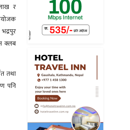
 लाख र
 आयोजक
द्रपुर
जन क्लब
।
्मत तथा
ाण पनि