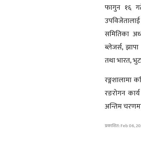
फागुन १६ गत
उपविजेतालाई
समितिका अध्
ब्लेजर्स, झा
तथा भारत, भु
रङ्गशालामा कर
रङरोगन कार्य
अन्तिम चरणमा
प्रकाशित: Feb 06, 20