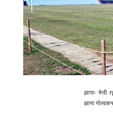
झापा- मेची रङ
झापा गोल्डकप’