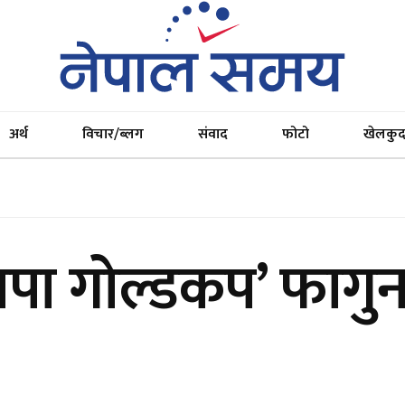
अर्थ
विचार/ब्लग
संवाद
फोटो
खेलकु
झापा गोल्डकप’ फागु