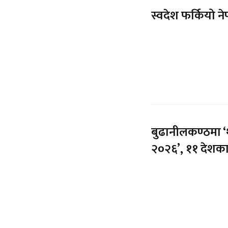
स्वदेश फर्कियो नेप
बुढानीलकण्ठमा ‘थ
२०२६’, ११ देशका