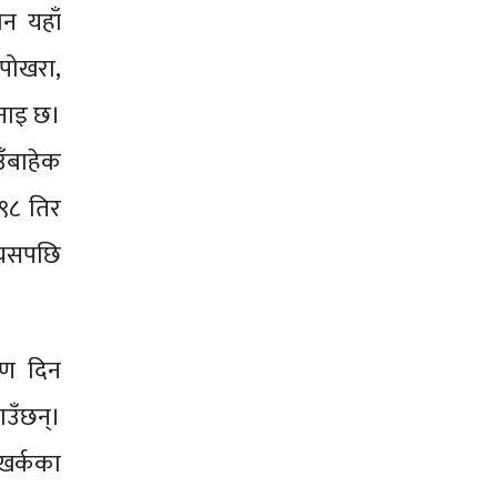
न यहाँ
 पोखरा,
नाइ छ।
ँबाहेक
-९८ तिर
त्यसपछि
ऋण दिन
ाउँछन्।
खर्कका