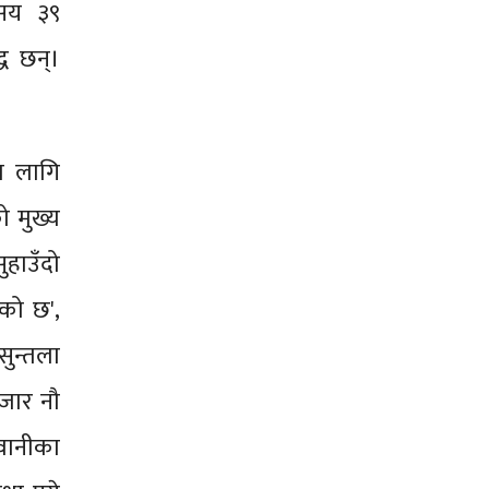
 सय ३९
ध छन्।
ा लागि
ो मुख्य
हाउँदो
को छ',
सुन्तला
जार नौ
वानीका