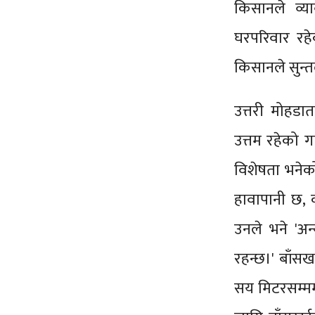
किसानले व्य
घरपरिवार रह
किसानले सुन्
उत्तरी मोहडा
उत्तम रहेको 
विशेषता भनेक
हावापानी छ, 
उनले भने 'अन्
रहन्छ।' बाँस
सय मिटरसम्मम