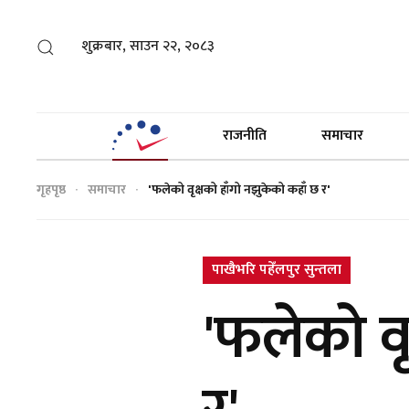
शुक्रबार, साउन २२, २०८३
राजनीति
समाचार
गृहपृष्ठ
समाचार
'फलेको वृक्षको हाँगो नझुकेको कहाँ छ र'
पाखैभरि पहेँलपुर सुन्तला
'फलेको वृ