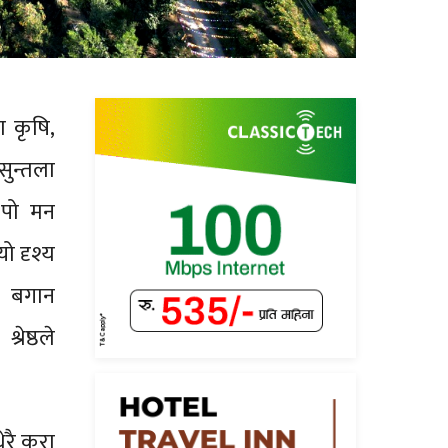
ा कृषि,
सुन्तला
 पो मन
ो दृश्य
ो बगान
रेष्ठले
रै कुरा