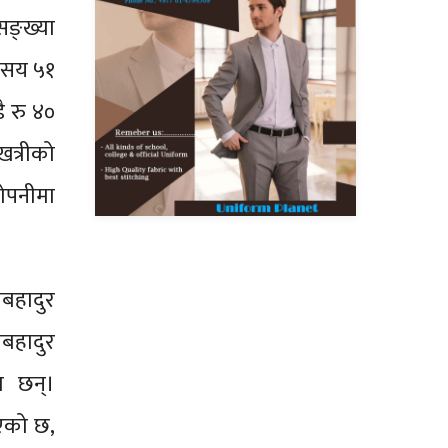
सङ्ख्या
 सय ५१
ै रु ४०
त्रीको
रोपनीमा
मबहादुर
जबहादुर
ा छन्।
एको छ,