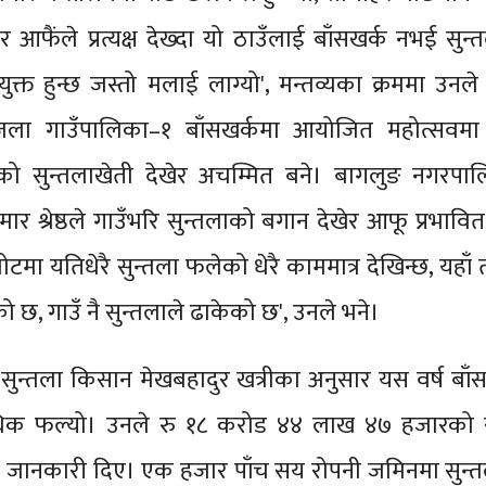
तर आफैंले प्रत्यक्ष देख्दा यो ठाउँलाई बाँसखर्क नभई सुन्
क्त हुन्छ जस्तो मलाई लाग्यो', मन्तव्यका क्रममा उनले
ला गाउँपालिका–१ बाँसखर्कमा आयोजित महोत्सवमा 
ँको सुन्तलाखेती देखेर अचम्मित बने। बागलुङ नगरपा
ुमार श्रेष्ठले गाउँभरि सुन्तलाको बगान देखेर आफू प्रभाव
बोटमा यतिधेरै सुन्तला फलेको धेरै काममात्र देखिन्छ, यहाँ
ो छ, गाउँ नै सुन्तलाले ढाकेको छ', उनले भने।
सुन्तला किसान मेखबहादुर खत्रीका अनुसार यस वर्ष बाँ
यधिक फल्यो। उनले रु १८ करोड ४४ लाख ४७ हजारको स
 जानकारी दिए। एक हजार पाँच सय रोपनी जमिनमा सुन्त