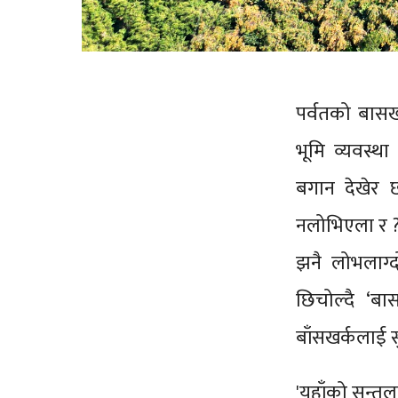
पर्वतको बासख
भूमि व्यवस्था 
बगान देखेर छ
नलोभिएला र ? क
झनै लोभलाग्द
छिचोल्दै ‘बास
बाँसखर्कलाई स
'यहाँको सन्तु