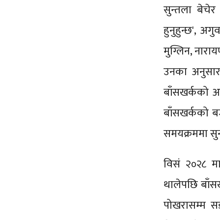
सुन्तला बेचे
हुनुहुन्छ', अ
मुग्लिन, नार
उनका अनुसार
बाँसखर्कको अध
बाँसखर्कको ब
समयक्रममा सुन
विसं २०२८ म
थालेपछि बाँस
पोखरासम्म स