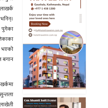
तलाखर्क
 भनिन्।
पुगेका
लिकाका
ित भएको
 त बगान
सखर्कमा
ुन्तला
लाखेती