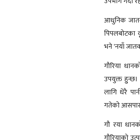
उपभोग गर्दा रह
आधुनिक जातक
पिपलबोटका कृ
भने 'नयाँ जातक
गौरिया धानक
उपयुक्त हुुन्
लागि धेरै पा
गतेको आसपासमा
गौ रया धानक
गौरियाको उत्प