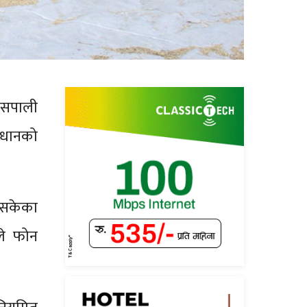
यसपाली
 धानको
िसकेका
ले फोन