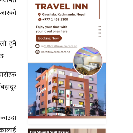
नियमित
 बजारको
लो हुने
 छ।
चारीहरु
बहादुर
पकाउदा
हेकालाई