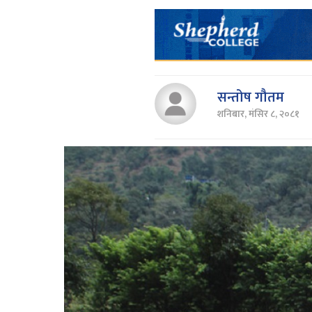
सन्तोष गौतम
शनिबार, मंसिर ८, २०८१