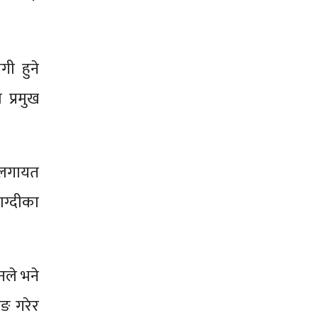
ी हुने
 प्रमुख
ालगायत
ाग्दीका
नले भने
ीङ गरेर