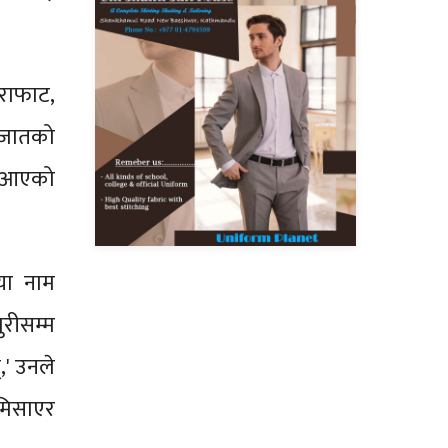
ेराफाट,
 जातको
दै आएको
िया नाम
रीसम्म
,' उनले
मिसाएर