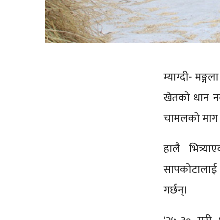
म्याग्दी- मङ
खेतको धान नक
चामलको माग
हालै भित्र्
सापकोटालाई 
गर्छन्।