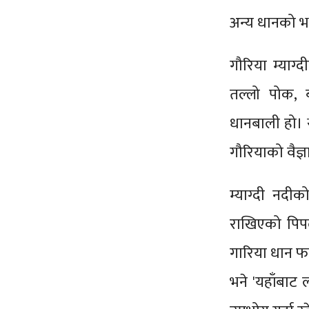
अन्य धानको भात
गौरिया म्याग
तल्लो पोक, ब
धानबाली हो। 
गौरियाको वैज्
म्याग्दी नदीक
राखिएको पिपल
गारिया धान फल
भने 'यहाँबा