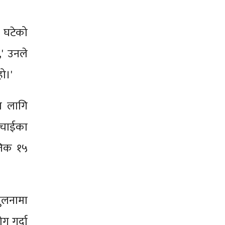
 घटेको
' उनले
हो।'
ा लागि
सिचाईका
तिक १५
ुलनामा
ग गर्दा