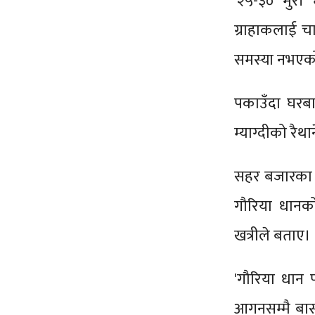
'२५-३० मुर
ग्राहाकलाई चा
समस्या नभएको
पकाउँदा घरबाह
म्याग्दीको रै
सहर बजारका ता
गौरिया धानक
खत्रीले बताए।
'गौरिया धान 
आगनसम्मै बास्