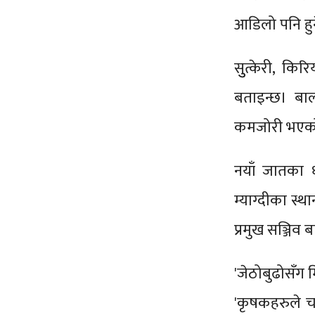
आडिलो पनि हु
सुुत्केरी, क
बताइन्छ। बाल
कमजोरी भएको
नयाँ जातका ध
म्याग्दीका स्थ
प्रमुख सञ्जिव 
'जेठोबुढोसँग 
'कृषकहरुले चा