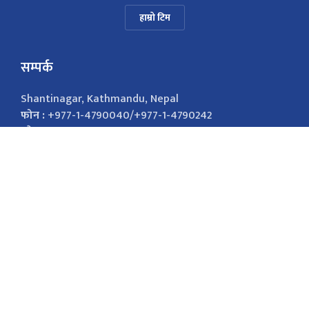
हाम्रो टिम
सम्पर्क
Shantinagar, Kathmandu, Nepal
फोन :
+977-1-4790040/+977-1-4790242
इमेल :
nepalsamayanews@gmail.com
विज्ञापनको लागि
9851026421
marketingnepalsamaya@gmail.com सोसल
मिडिया Facebook Twitter
सोसल मिडिया