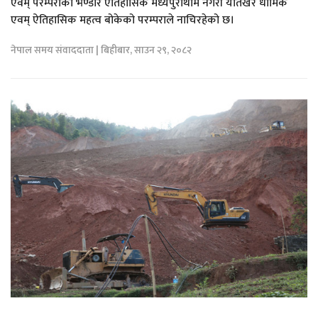
एवम् परम्पराको भण्डार ऐतिहासिक मध्यपुरथिमि नगरी यतिखेर धार्मिक
एवम् ऐतिहासिक महत्व बोकेको परम्पराले नाचिरहेको छ।
नेपाल समय संवाददाता | बिहीबार, साउन २९, २०८२