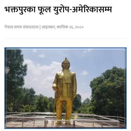
भक्तपुरका फूल युरोप-अमेरिकासम्म
नेपाल समय संवाददाता | आइतबार, कात्तिक २६, २०८०