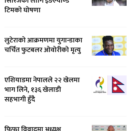
सिरिजका लागि इङल्याण्ड
टिमको घोषणा
लुटेराको आक्रमणमा युगान्डाका
चर्चित फुटबलर ओवोरीको मृत्यु
एशियाडमा नेपालले २२ खेलमा
भाग लिने, १३६ खेलाडी
सहभागी हुँदै
फिफा विवादमा अध्यक्ष