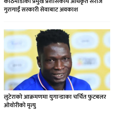
काठमाडौंका प्रमुख प्रशासकीय अधिकृत सरोज
गुरागाईं सरकारी सेवाबाट अवकाश
लुटेराको आक्रमणमा युगान्डाका चर्चित फुटबलर
ओवोरीको मृत्यु