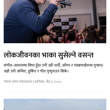
लोकजीवनका भाका सुसेल्ने वसन्त
संगीत–साधनामा लिप्त हुँदा उनी उही धर्ती, आँगन र पाखापखेरुमा पुग्छन्।
जहाँ उनी जन्मिए, हुर्किए र गीत गुन्गुनाउन सिके।
नेपाल समय संवाददाता | शनिबार, चैत ३, २०८०