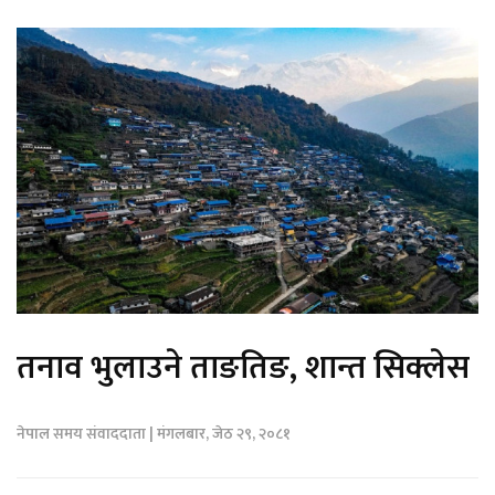
तनाव भुलाउने ताङतिङ, शान्त सिक्लेस
नेपाल समय संवाददाता | मंगलबार, जेठ २९, २०८१