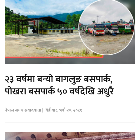
२३ वर्षमा बन्यो बागलुङ बसपार्क,
पोखरा बसपार्क ५० वर्षदेखि अधुरै
नेपाल समय संवाददाता | बिहीबार, भदौ २०, २०८१