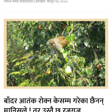
नेपाल समय संवाददाता | शनिबार, फागुन १२, २०८०
बाँदर आतंक रोक्न केसम्म गरेका छैनन्
मानिसले ! तर उस्तै छ रजगज