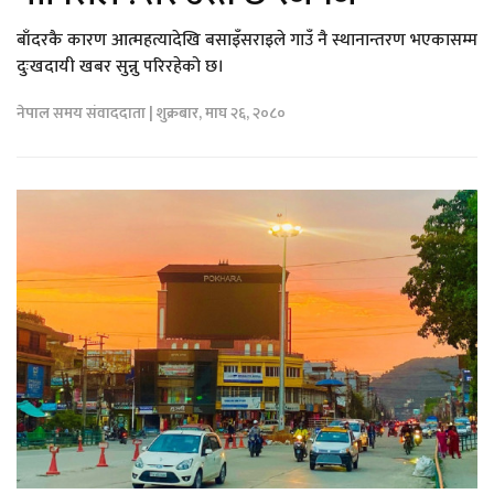
बाँदरकै कारण आत्महत्यादेखि बसाइँसराइले गाउँ नै स्थानान्तरण भएकासम्म
दुःखदायी खबर सुन्नु परिरहेको छ।
नेपाल समय संवाददाता | शुक्रबार, माघ २६, २०८०