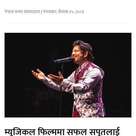
नेपाल समय संवाददाता | मंगलबार, वैशाख २५, २०८१
म्युजिकल फिल्ममा सफल सपुतलाई